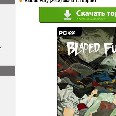
Bladed Fury (2018) скачать торрент
м