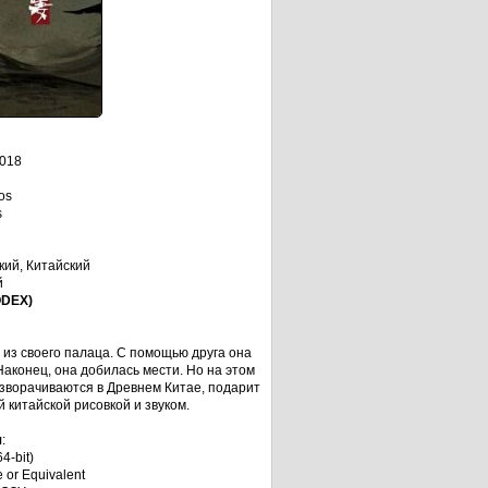
2018
os
s
кий, Китайский
й
ODEX)
 из своего палаца. С помощью друга она
Наконец, она добилась мести. Но на этом
разворачиваются в Древнем Китае, подарит
китайской рисовкой и звуком.
я
:
4-bit)
 or Equivalent