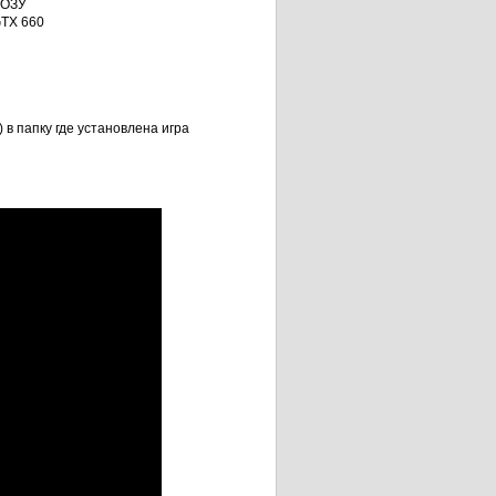
 ОЗУ
GTX 660
 в папку где установлена игра