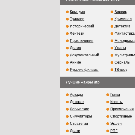
Комедия
Боевик
Триллер
Криминал
Исторический
Детектив
Фэнтези
Фантастика
Приключения
Мелодрама
Драма
Ужасы
Документальный
Мультфиль
Аниме
Сериалы
Русские фильмы
ТВ-шоу
Лучшие жанры игр
Аркады
Гонки
Детские
Квесты
Логические
Приключения
Симуляторы
Спортивные
Стратегии
Экшен
Драки
РПГ