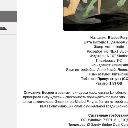
иалы
Название:
Bladed Fury
Дата выхода: 18 декабря 
Жанр: Action, Indie
Разработчик: NEXT Studi
Издатель: NEXT Studio
Платформа: PC
Тип издания: Лицензия
Язык интерфейса: Английский, Японс
Язык озвучки: Китайски
Таблетка:
Присутствует (C
Размер:
1.53 GB
Описание
: Весной и осенью принцесса королевства Ци сбегает
приобрела силу «духа» и способность побеждать грозное зло. 
не все закончилось. Экшен игра Bladed Fury, события которой 
вам захватывающий опыт с уникальной традиционной 
Системные требовани
ОС: Windows 7 SP1, 8.1, 10 (6
Процессор: i3 Sandy Bridge Dual Core