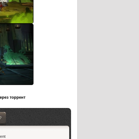
через торрент
?
rent