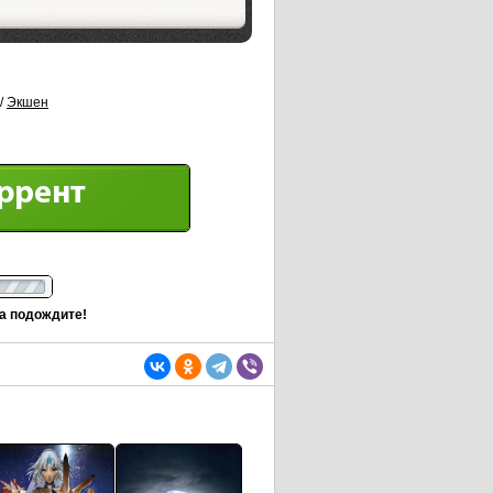
/
Экшен
та подождите!