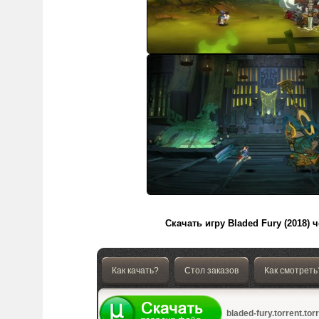
Скачать игру Bladed Fury (2018) 
Как качать?
Стол заказов
Как смотреть
bladed-fury.torrent.tor