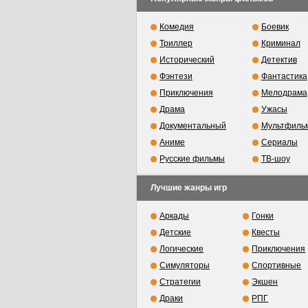
Комедия
Боевик
Триллер
Криминал
Исторический
Детектив
Фэнтези
Фантастика
Приключения
Мелодрама
Драма
Ужасы
Документальный
Мультфиль
Аниме
Сериалы
Русские фильмы
ТВ-шоу
Лучшие жанры игр
Аркады
Гонки
Детские
Квесты
Логические
Приключения
Симуляторы
Спортивные
Стратегии
Экшен
Драки
РПГ