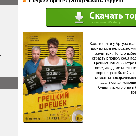
Грецкий орешек (2018) скачать торрент
Кажется, что у Артура всё
шоу на модном радио, жив
жениться. Но! Его изб
м
страсть к поиску себя п
Грецию! Там он быстро 
такое, что даже местны
вереница событий и с
моменты поворачивают о
авантюрная комедия
Олимпийского огня и 
гр