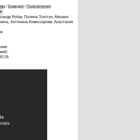
ьмы
/
Комедия
/
Приключения
p
ксандр Робак, Полина Толстун, Михаил
кина, Антонина Комиссарова, Анастасия
ов
ения
кий)
30:26