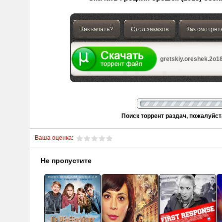
Как качать?
Стол заказов
Как смотрет
gretskiy.oreshek.2o18.
Поиск торрент раздач, пожалуйс
Ваша оценка:
Не пропустите