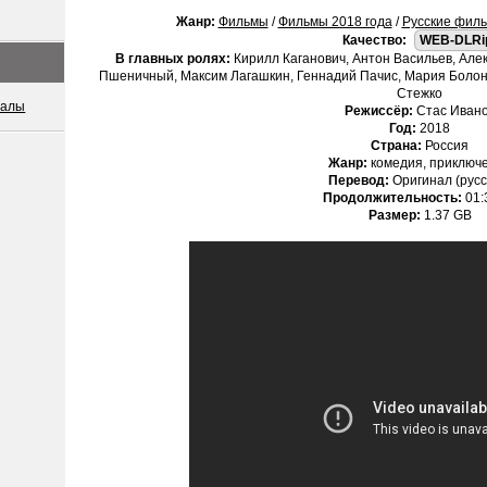
Жанр:
Фильмы
/
Фильмы 2018 года
/
Русские фил
Качество:
WEB-DLRi
В главных ролях:
Кирилл Каганович, Антон Васильев, Але
Пшеничный, Максим Лагашкин, Геннадий Пачис, Мария Болон
Стежко
иалы
Режиссёр:
Стас Иван
Год:
2018
Страна:
Россия
Жанр:
комедия, приключ
Перевод:
Оригинал (русс
Продолжительность:
01:
Размер:
1.37 GB