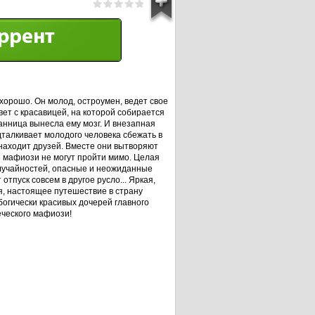
 хорошо. Он молод, остроумен, ведет свое
ет с красавицей, на которой собирается
ранница вынесла ему мозг. И внезапная
одталкивает молодого человека сбежать в
находит друзей. Вместе они вытворяют
е мафиози не могут пройти мимо. Целая
лучайностей, опасные и неожиданные
тпуск совсем в другое русло... Яркая,
, настоящее путешествие в страну
богически красивых дочерей главного
еческого мафиози!