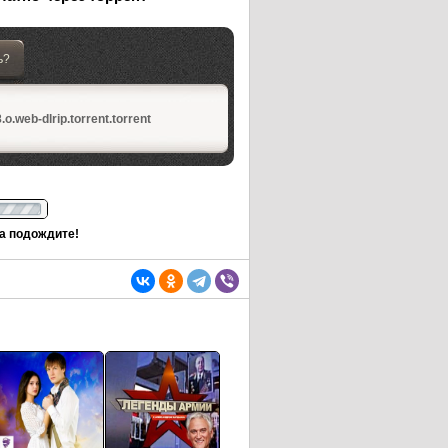
ь?
o.web-dlrip.torrent.torrent
та подождите!