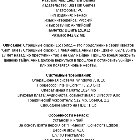
Разработчик: Elephant Games
Издательство: Big Fish Games
Платформа: PC
Тип издания: RePack
Язык интерфейса: Русский
Язык озвучки: Английский
Таблетка:
Вшита (ZEKE)
Размер:
842.82 MB
Описание
: Страшные сказки 15: Голод – это продолжение серии квестов
"Grim Tales / Страшные сказки". Племянница Анны Грей, Джеки, была убита
17 лет назад, но преступник так и не был найден. Пришло время раскрыть
давнюю тайну. Анна должна вернуться в прошлое и остановить убийцу -
или же появятся новые жертвы.
Системные требования
:
Операционная система: Windows 7, 8, 10
Процессор: Intel® Core™ i3 2.0 GHz
Оперативная память: 1024 Mb
Звуковая плата: Аудиокарта, совместимая с DirectX® 9.0с
Графический ускоритель: 512 Mb, OpenGL 2.2
Свободное место на HDD: 1 Gb
Особенности RePack
:
Установи и играй!
За основу взята версия от "Hi-Media" | Collector's Edition
Версия игры: v1.0
EN/RU Инсталлер