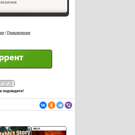
nt.torrent
кие
/
Приключения
та подождите!