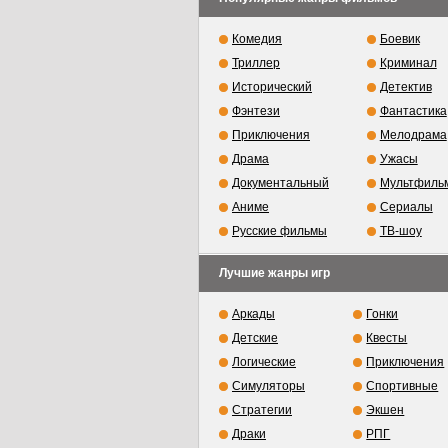
Комедия
Боевик
Триллер
Криминал
Исторический
Детектив
Фэнтези
Фантастика
Приключения
Мелодрама
Драма
Ужасы
Документальный
Мультфиль
Аниме
Сериалы
Русские фильмы
ТВ-шоу
Лучшие жанры игр
Аркады
Гонки
Детские
Квесты
Логические
Приключения
Симуляторы
Спортивные
Стратегии
Экшен
Драки
РПГ