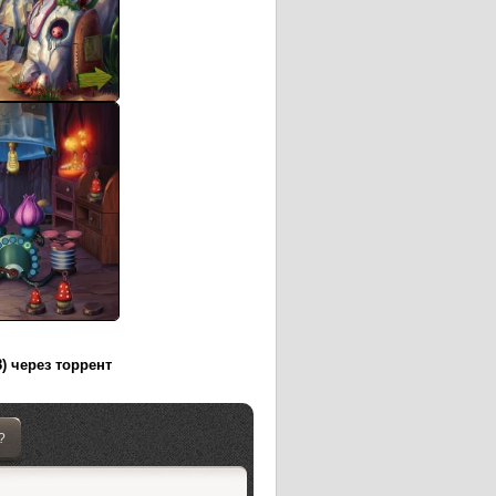
8) через торрент
?