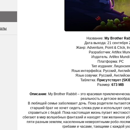
иалы
Название:
My Brother Rab
Дата выхода: 21 сентября 
Жанр: Adventure, Point & Click, In
Разработчик: Artifex Mun
Издатель: Artifex Mundi
Платформа: PC
Тип издания: Лицензия
Язык интерфейса: Русский, Английс
Язык озвучки: Русский, Английски
Таблетка:
Присутствует (SK
Размер:
673 MB
Описание
: My Brother Rabbit – это красивая приключенческ
реальность и детское вообра
В любящей семье заболевает дочь. Пока родители пытаются
старший брат не хочет сидеть сложа руки и использует си
справиться с бедой. Пока настоящая жизнь пугает жестокос
сбегают в мир волшебных фантазий и находят там желанное уб
пяти разным землям, населенным невероятными робо-лосям
грибами и часами, тающими с каждой ух