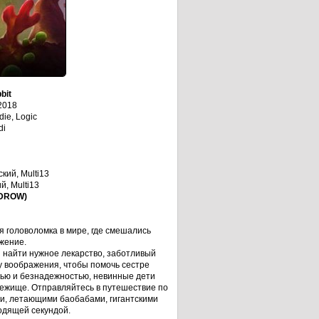
bit
2018
die, Logic
di
кий, Multi13
й, Multi13
IDROW)
ая головоломка в мире, где смешались
жение.
 найти нужное лекарство, заботливый
лу воображения, чтобы помочь сестре
тью и безнадежностью, невинные дети
ежище. Отправляйтесь в путешествие по
и, летающими баобабами, гигантскими
одящей секундой.