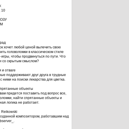
я
:
, 10
 ОЗУ
AM
град
ок хочет любой ценой вылечить свою
шить головоломки в классическом стиле
игры, чтобы продвинуться по пути. Что
ти со скрытым смыслом?
 и отваге
рые поддерживают друг друга в трудные
 ними на поиски лекарства для цветка.
 спрятанные объекты
вам придется поставить под вопрос все,
воломки, найти спрятанные объекты и
ная логика не работает.
 Reikowski
созданной композитором, работавшим над
observer_.