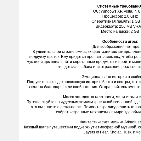
Системные требовани
ОС: Windows XP, Vista, 7, 8
Процессор: 2.0 GHz
Оперативная память: 1 GB
Видеокарта: 256 MB VR
Место на диске: 2 GB
Особенности игры
:
Для воображения нет пре
В удивительной стране оживших фантазий милый крольчон
подружку-цветок. Ему придется проявить смекалку, чтобы ре
«укажи и щелкни», найти спрятанные предметы и пройти мини-
это: детская забава или отражение реальнос
Эмоциональная история о любви
Погрузитесь во вдохновляющую историю брата и сестры, кото
времена благодаря силе воображения. Отправляйтесь вместе с
Масса загадок на местности, мини-игры и
Путешествуйте по чудесным землям красочной вселенной, где 
что вы знаете о реальности. Помогите кролику решить голо
собрать странные механизмы в мире, где обыч
Фантастическая музыка Arkadiusz
Каждый шаг в путешествии подчеркнут атмосферной музыкой, 
Layers of Fear, Kholat, Husk, и >