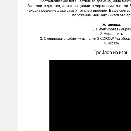
Ностальгическое путешествие во времена, когда меч
Вспомните детство, и вы снова увидите мир юными глазами. 
находит решение даже самых трудных проблем. Ваше сочувст
положение. Чем закончится это п
Установка
:
1. Смонтировать образ
2. Установить
3. Скопировать таблетку из папки SKIDROW (на образе
4. Играть
Трейлер из игры