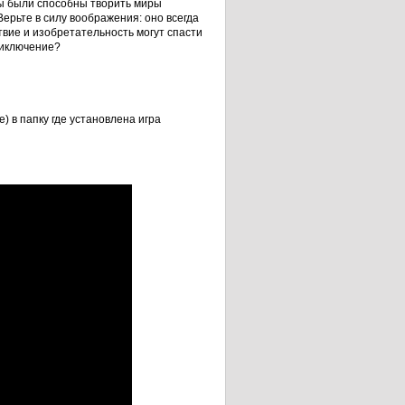
ты были способны творить миры
Верьте в силу воображения: оно всегда
вие и изобретательность могут спасти
риключение?
) в папку где установлена игра