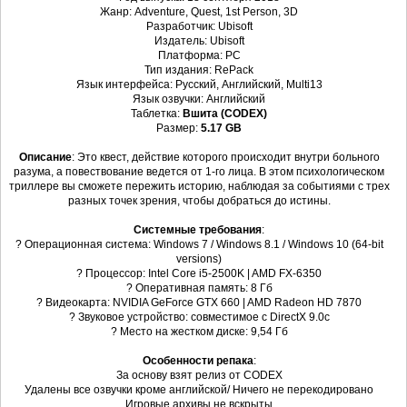
Жанр: Adventure, Quest, 1st Person, 3D
Разработчик: Ubisoft
Издатель: Ubisoft
Платформа: PC
Тип издания: RePack
Язык интерфейса: Русский, Английский, Multi13
Язык озвучки: Английский
Таблетка:
Вшита (CODEX)
Размер:
5.17 GB
Описание
: Это квест, действие которого происходит внутри больного
разума, а повествование ведется от 1-го лица. В этом психологическом
триллере вы сможете пережить историю, наблюдая за событиями с трех
разных точек зрения, чтобы добраться до истины.
Системные требования
:
? Операционная система: Windows 7 / Windows 8.1 / Windows 10 (64-bit
versions)
? Процессор: Intel Core i5-2500K | AMD FX-6350
? Оперативная память: 8 Гб
? Видеокарта: NVIDIA GeForce GTX 660 | AMD Radeon HD 7870
? Звуковое устройство: совместимое с DirectX 9.0с
? Место на жестком диске: 9,54 Гб
Особенности репака
:
За основу взят релиз от CODEX
Удалены все озвучки кроме английской/ Ничего не перекодировано
Игровые архивы не вскрыты