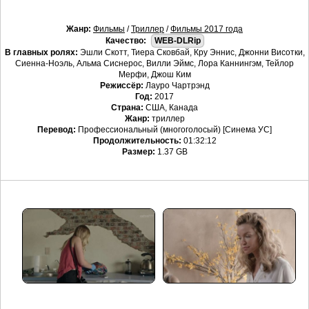
Жанр:
Фильмы
/
Триллер
/
Фильмы 2017 года
Качество:
WEB-DLRip
В главных ролях:
Эшли Скотт, Тиера Сковбай, Кру Эннис, Джонни Висотки,
Сиенна-Ноэль, Альма Сиснерос, Вилли Эймс, Лора Каннингэм, Тейлор
Мерфи, Джош Ким
Режиссёр:
Лауро Чартрэнд
Год:
2017
Страна:
США, Канада
Жанр:
триллер
Перевод:
Профессиональный (многоголосый) [Синема УС]
Продолжительность:
01:32:12
Размер:
1.37 GB