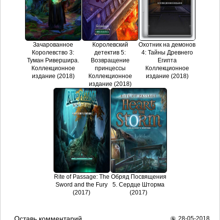
Зачарованное
Королевский
Охотник на демонов
Королевство 3:
детектив 5:
4: Тайны Древнего
Туман Ривершира.
Возвращение
Египта
Коллекционное
принцессы
Коллекционное
издание (2018)
Коллекционное
издание (2018)
издание (2018)
Rite of Passage: The
Обряд Посвящения
Sword and the Fury
5. Сердце Шторма
(2017)
(2017)
Оставь комментарий
28-05-2018