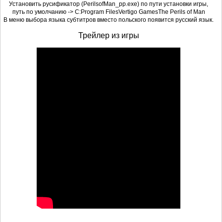
Установить русификатор (PerilsofMan_pp.exe) по пути установки игры,
путь по умолчанию -> C:Program FilesVertigo GamesThe Perils of Man
В меню выбора языка субтитров вместо польского появится русский язык.
Трейлер из игры