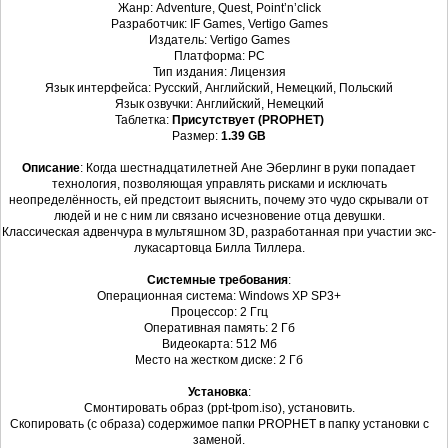
Жанр: Adventure, Quest, Point’n’click
Разработчик: IF Games, Vertigo Games
Издатель: Vertigo Games
Платформа: PC
Тип издания: Лицензия
Язык интерфейса: Русский, Английский, Немецкий, Польский
Язык озвучки: Английский, Немецкий
Таблетка:
Присутствует (PROPHET)
Размер:
1.39 GB
Описание
: Когда шестнадцатилетней Ане Эберлинг в руки попадает
технология, позволяющая управлять рисками и исключать
неопределённость, ей предстоит выяснить, почему это чудо скрывали от
людей и не с ним ли связано исчезновение отца девушки.
Классическая адвенчура в мультяшном 3D, разработанная при участии экс-
лукасартовца Билла Тиллера.
Системные требования
:
Операционная система: Windows XP SP3+
Процессор: 2 Ггц
Оперативная память: 2 Гб
Видеокарта: 512 Мб
Место на жестком диске: 2 Гб
Установка
:
Смонтировать образ (ppt-tpom.iso), установить.
Скопировать (с образа) содержимое папки PROPHET в папку установки с
заменой.