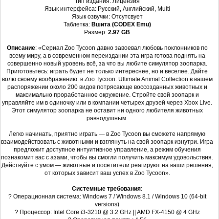
Тип издания: Лицензия
Язык интерфейса: Русский, Английский, Multi
Язык озвучки: Отсутсвует
Таблетка:
Вшита (CODEX Emu)
Размер:
2.97 GB
Описание
: «Сериал Zoo Tycoon давно завоевал любовь поклонников по
всему миру, а в современном переиздании эта игра готова поднять на
совершенно новый уровень всё, за что вы любите симулятор зоопарка.
Приготовьтесь: играть будет не только интереснее, но и веселее. Дайте
волю своему воображению: в Zoo Tycoon: Ultimate Animal Collection в вашем
распоряжении около 200 видов потрясающе воссозданных животных и
максимально проработанное окружение. Стройте свой зоопарк и
управляйте им в одиночку или в компании четырех друзей через Xbox Live.
Этот симулятор зоопарка не оставит ни одного любителя животных
равнодушным.
Легко начинать, приятно играть — в Zoo Tycoon вы сможете напрямую
взаимодействовать с животными и взглянуть на свой зоопарк изнутри. Игра
предложит доступное интуитивное управление, а режим обучения
познакомит вас с азами, чтобы вы смогли получить максимум удовольствия.
Действуйте с умом — животные и посетители реагируют на ваши решения,
от которых зависит ваш успех в Zoo Tycoon».
Системные требования
:
? Операционная система: Windows 7 / Windows 8.1 / Windows 10 (64-bit
versions)
? Процессор: Intel Core i3-3210 @ 3.2 GHz || AMD FX-4150 @ 4 GHz