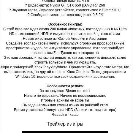
? Оперативная память: 4 Гб
? Видеокарта: Nvidia GT GTX 650 || AMD R7 260
? Звуковая карта: Звуковое устройство, совместимое с DirectX® 11
? Свободное место на жестком диске: 9,5 Гб
Особенности игры
:
В этой игре вас ждет около 200 видов животных, воссозданных в 4K Ultra
HD с технологией HDR, и им уже не терпится пообщаться с вами.
Новые животные из Южной Америки и Австралии
Создайте зоопарк своей мечты, используя огромные проработанные
пространства и удобное интуитивное управление, которое подойдет
поклонникам Zoo Tycoon всех возрастов.
Это ваш зоопарк, и только вы решаете, как расположить дорожки, какие
строить вольеры и чем их украшать.
Игра с поддержкой Xbox Play Anywhere. Продолжайте игру с того места, где
вы остановились, на другой консоли Xbox One или ПК под управлением
Windows 10, перенося все свои сохранения и достижения.
Особенности репака
:
За основу взят Steam контент
Ничего не вырезано/ Ничего не перекодировано
Игровые архивы не вскрыты
Выведен ярлык для смены языка на рабочий стол
Время установки 2 минуты на HDD (Зависит от компьютера)
Repack от xatab
Трейлер из игры