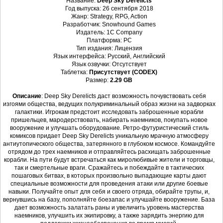
Название:
Deep Sky Derelicts
Год выпуска: 26 сентября 2018
Жанр: Strategy, RPG, Action
Разработчик: Snowhound Games
Издатель: 1C Company
Платформа: PC
Тип издания: Лицензия
Язык интерфейса: Русский, Английский
Язык озвучки: Отсутствует
Таблетка:
Присутствует (CODEX)
Размер:
2.29 GB
Описание
: Deep Sky Derelicts даст возможность почувствовать себя
изгоями общества, ведущих полукриминальный образ жизни на задворках
галактики. Игрокам предстоит исследовать заброшенные корабли
пришельцев, мародерствовать, набирать наемников, покупать новое
вооружение и улучшать оборудование. Ретро-футуристический стиль
комиксов придает Deep Sky Derelicts уникальную мрачную атмосферу
антиутопического общества, затерянного в глубоком космосе. Командуйте
отрядом до трех наемников и отправляйтесь расхищать заброшенные
корабли. На пути будут встречаться как миролюбивые жители и торговцы,
так и смертельные враги. Сражайтесь и побеждайте в тактических
пошаговых битвах, в которых произвольно выпадающие карты дают
специальные возможности для проведения атаки или другие боевые
навыки. Получайте опыт для себя и своего отряда, обирайте трупы, и,
вернувшись на базу, пополняйте боезапас и улучшайте вооружение. База
дает возможность залатать раны и увеличить уровень мастерства
наемников, улучшить их экипировку, а также зарядить энергию для