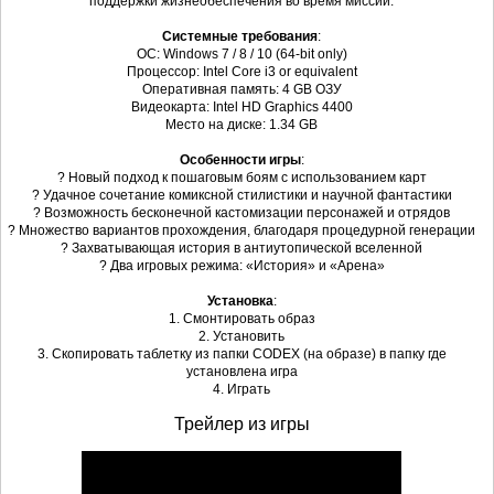
поддержки жизнеобеспечения во время миссий.
Системные требования
:
ОС: Windows 7 / 8 / 10 (64-bit only)
Процессор: Intel Core i3 or equivalent
Оперативная память: 4 GB ОЗУ
Видеокарта: Intel HD Graphics 4400
Место на диске: 1.34 GB
Особенности игры
:
? Новый подход к пошаговым боям с использованием карт
? Удачное сочетание комиксной стилистики и научной фантастики
? Возможность бесконечной кастомизации персонажей и отрядов
? Множество вариантов прохождения, благодаря процедурной генерации
? Захватывающая история в антиутопической вселенной
? Два игровых режима: «История» и «Арена»
Установка
:
1. Смонтировать образ
2. Установить
3. Скопировать таблетку из папки CODEX (на образе) в папку где
установлена игра
4. Играть
Трейлер из игры